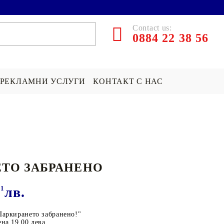
Contact us:
0884 22 38 56
РЕКЛАМНИ УСЛУГИ
КОНТАКТ С НАС
ЪРПИ СЪС
ПОКРИВКА СЪС
ПОДАРЪК НА ТЕМА...
СНИМКА
Хари Потър Подаръци
ТО ЗАБРАНЕНО
СНИМКА
СУИЧЪР ПО ПОРЪЧКА
Star Wars Подаръци
Майнкрафт подаръци
01
лв.
ДРУГИ
Паркирането забранено!"
ена 19.00 лева