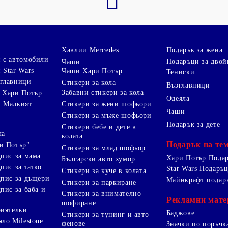
и
Хавлии Mercedes
Подарък за жена
 с автомобили
Подаръци за двой
Чаши
 Star Wars
Чаши Хари Потър
Тениски
зглавници
Стикери за кола
Възглавници
Забавни стикери за кола
 Хари Потър
Одеяла
Стикери за жени шофьори
и Малкият
Чаши
Стикери за мъже шофьори
Подарък за дете
Стикери бебе и дете в
ла
колата
Подарък на те
и Потър"
Стикери за млад шофьор
дпис за мама
Хари Потър Пода
Български авто хумор
пис за татко
Star Wars Подаръ
Стикери за куче в колата
дпис за дъщери
Майнкрафт подар
Стикери за паркиране
пис за баба и
Стикери за внимателно
Рекламни мате
шофиране
риятелки
Баджове
Стикери за тунинг и авто
яло Milestone
фенове
Значки по поръчк