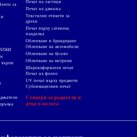
Печат на ластици
Ленти за
Печат на дамаска
Текстилни етикети за
ки
дрехи
и
Печат върху сатенена
панделка
Облепване и брандиране
Облепване на автомобили
ТИЛКИ
Облепване на бусове
ки
Облепване на витрини
 кърпи
Широкоформатен печат
Печат на фолио
UV печат върху предмети
я
Сублимационен печат
Стикери за родители и
ържатели
деца в колата
оръчка