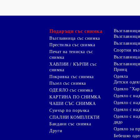
Подаръци със снимка
Възглавниц
Възглавници
Възглавница със снимка
Възглавници
Престилка със снимка
Спортни въ
Печат на тениска със
Възглавница
снимка
Възглавниц
ХАВЛИИ / КЪРПИ със
Принц
снимка
Одеяла
Покривка със снимка
Детски одея
Пъзел със снимка
Одеяло "Хар
ОДЕЯЛО със снимка
Одеяло с на
КАРТИНА ПО СНИМКА
Одеяло с над
ЧАШИ СЪС СНИМКА
Одеяло с на
Суичър по поръчка
Одеяло с над
СПАЛНИ КОМПЛЕКТИ
дядо
Бандани със снимка
Одеяло за п
Други
Бебешко оде