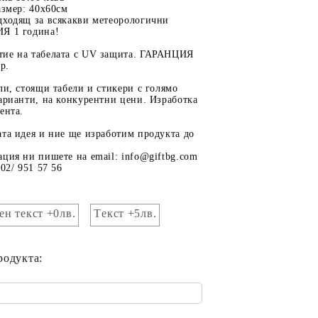
азмер: 40х60см
дходящ за всякакви метеорологични
Я 1 година!
ие на табелата с UV защита. ГАРАНЦИЯ
р.
ли, стоящи табели и стикери с голямо
арианти, на конкурентни цени. Изработка
ента.
та идея и ние ще изработим продукта до
ция ни пишете на email: info@giftbg.com
02/ 951 57 56
ен текст +0лв.
Tекст +5лв.
родукта: