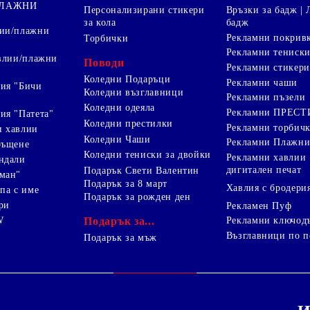
ПЛАЖНИ
Персонализирани стикери
Връзки за бадж | 
за кола
бадж
лии/плажни
Рекламни покрив
Торбички
Рекламни тениск
авлии/плажни
Поводи
Рекламни стикери
Коледни Подаръци
Рекламни чаши
ия "Бичи
Коледни възглавници
Рекламни пъзели
Коледни одеяла
Рекламни ПРЕС
ия "Патета"
Коледни престилки
Рекламни торбич
и хавлии
Коледни Чаши
Рекламни Плажни
ръщене
Коледни тениски за двойки
Рекламни хавлии
ндали
дигитален печат
Подарък Свети Валентин
ман"
Подарък за 8 март
Хавлия с бродери
па с име
Подарък за рожден ден
ри
Рекламен Пуф
W
Подарък за...
Рекламни ключод
Възглавници по п
i
Подарък за мъж