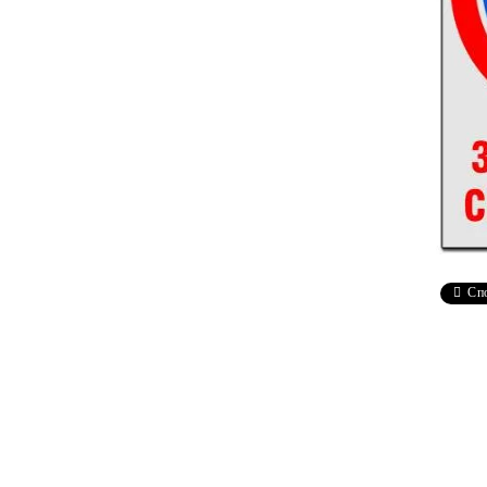
Чаши
UV печат върху предмети
Рекламни тениски
Стикери за кола
Торбички
Сублимационен печат
Рекламни стикери
Рекламни чаши
Рекламни пъзели
Рекламни ПРЕСТИЛКИ
Сп
Рекламни торбички
Рекламни Плажни кърпи
Рекламен Пуф