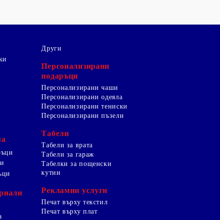
Други
ки
Персонализирани
подаръци
Персонализирани чаши
Персонализирани одеяла
Персонализирани тениски
Персонализирани пъзели
Табели
ма
Табели за врата
ръци
Табели за гараж
ци
Табелки за пощенски
кутии
ъци
Рекламни услуги
риали
Печат върху текстил
Печат върху плат
а