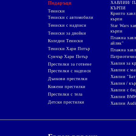
Подаръци
ХАВЛИИ/ 
КЪРПИ
Тениски
Крипто хав
Тениски с автомобили
кърпи
Тениски с надписи
Star Wars х
кърпи
Тениски за двойки
Плажна хавл
Коледни Тениски
айляк"
Тениски Хари Потър
Плажна хавл
Суичър Хари Потър
Патриотичн
Хавлия за к
Престилки за готвене
Хавлии с ма
Престилки с надписи
Хавлии "Бат
Дънкови престилки
Хавлия / кър
Кожени престилки
Хавлии с би
Престилки с тела
Хавлии BM
Детски престилки
Хавлии Aud