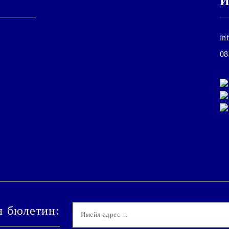
И
in
08
я бюлетин: